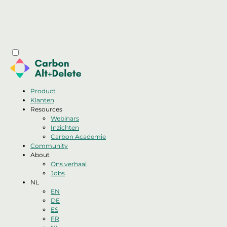
Product
Klanten
Resources
Webinars
Inzichten
Carbon Academie
Community
About
Ons verhaal
Jobs
NL
EN
DE
ES
FR