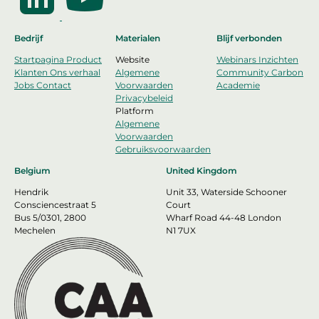
Bedrijf
Materialen
Blijf verbonden
Startpagina
Product
Website
Webinars
Inzichten
Klanten
Ons verhaal
Algemene
Community
Carbon
Jobs
Contact
Voorwaarden
Academie
Privacybeleid
Platform
Algemene
Voorwaarden
Gebruiksvoorwaarden
Belgium
United Kingdom
Hendrik
Unit 33, Waterside Schooner
Consciencestraat 5
Court
Bus 5/0301, 2800
Wharf Road 44-48 London
Mechelen
N1 7UX